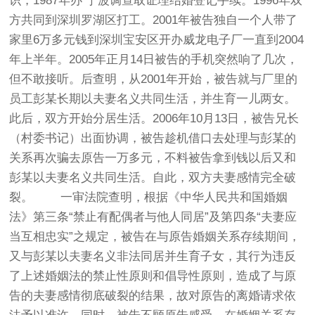
识，1987年办 宁波调查取证理结婚登记手续。1996年双
方共同到深圳罗湖区打工。2001年被告独自一个人带了
家里6万多元钱到深圳宝安区开办威龙电子厂一直到2004
年上半年。2005年正月14日被告的手机突然响了几次，
但不敢接听。后查明，从2001年开始，被告就与厂里的
员工彭某长期以夫妻名义共同生活，并生育一儿两女。
此后，双方开始分居生活。2006年10月13日，被告兄长
（村委书记）出面协调，被告趁机借口去处理与彭某的
关系再次骗去原告一万多元，不料被告拿到钱以后又和
彭某以夫妻名义共同生活。自此，双方夫妻感情完全破
裂。 一审法院查明，根据《中华人民共和国婚姻
法》第三条“禁止有配偶者与他人同居”及第四条“夫妻应
当互相忠实”之规定，被告在与原告婚姻关系存续期间，
又与彭某以夫妻名义非法同居并生育子女，其行为违反
了上述婚姻法的禁止性原则和倡导性原则，造成了与原
告的夫妻感情彻底破裂的结果，故对原告的离婚请求依