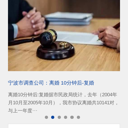
法院通过外交途径相互委托送达民、商事司法文书及调查取证
宁波市调查公司：离婚 10分钟后-复婚
宁
民、
离婚10分钟后:复婚据市民政局统计，去年（2004年
老
诉讼
月10月至2005年10月），我市协议离婚共10141对，
顾
与上一年度···
女