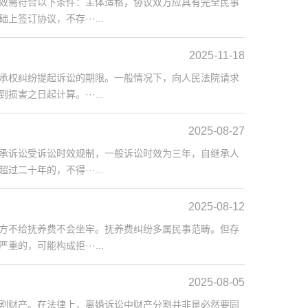
效需符合以下条件：主体适格，协议双方应具有完全民事
订协议，不存···...
2025-11-18
承权纠纷提起诉讼的期限。一般情况下，向人民法院请求
之日起计算。···...
2025-08-27
承诉讼受诉讼时效规制，一般诉讼时效为三年，自继承人
十年的，不得···...
2025-08-12
方不给抚养费不会坐牢。抚养费纠纷多属民事范畴。但存
，可能构成拒···...
2025-08-05
割财产。在法律上，离婚诉讼中财产分割并非是必然要同