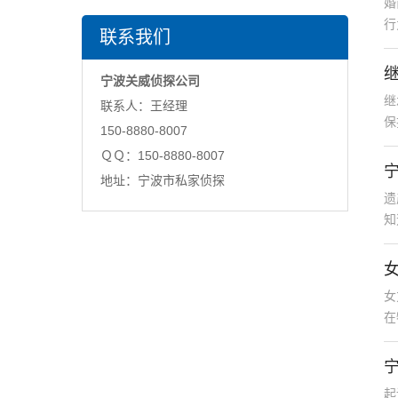
婚
行
联系我们
宁波关威侦探公司
继
联系人：王经理
保
150-8880-8007
ＱＱ：150-8880-8007
地址：宁波市私家侦探
遗
知
女
在
起