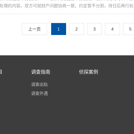
处理的内容。双方可就财产问题协商一致，约定暂不分割，待日后再行处理。法
上一页
1
2
3
4
5
目
调查指南
侦探案例
调查出轨
调查外遇