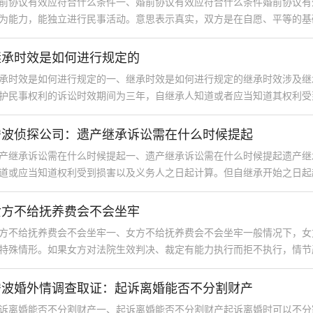
前协议有效应符合什么条件一、婚前协议有效应符合什么条件婚前协议有
为能力，能独立进行民事活动。意思表示真实，双方是在自愿、平等的基础上签
继承时效是如何进行规定的
承时效是如何进行规定的一、继承时效是如何进行规定的继承时效涉及继
护民事权利的诉讼时效期间为三年，自继承人知道或者应当知道其权利受到损害
宁波侦探公司：遗产继承诉讼需在什么时候提起
产继承诉讼需在什么时候提起一、遗产继承诉讼需在什么时候提起遗产继
道或应当知道权利受到损害以及义务人之日起计算。但自继承开始之日起超过二
女方不给抚养费会不会坐牢
方不给抚养费会不会坐牢一、女方不给抚养费会不会坐牢一般情况下，女
特殊情形。如果女方对法院生效判决、裁定有能力执行而拒不执行，情节严重的
宁波婚外情调查取证：起诉离婚能否不分割财产
诉离婚能否不分割财产一、起诉离婚能否不分割财产起诉离婚时可以不分